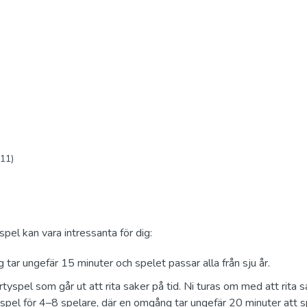
011)
spel kan vara intressanta för dig:
tar ungefär 15 minuter och spelet passar alla från sju år.
rtyspel som går ut att rita saker på tid. Ni turas om med att rita 
t spel för 4–8 spelare, där en omgång tar ungefär 20 minuter att s