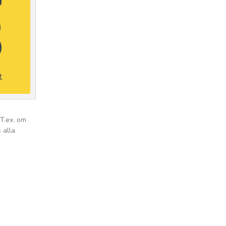
8
t
 T.ex. om
 alla