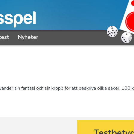
test
Nyheter
vänder sin fantasi och sin kropp för att beskriva olika saker. 100 
Testbety