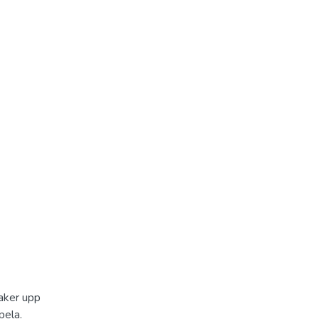
saker upp
pela.