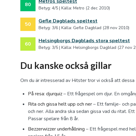
Metros speltest
80
Betyg: 4/5 | Källa: Metro (2 dec 2010)
Gefle Dagblads speltest
50
Betyg: 3/6 | Källa: Gefle Dagblad (28 nov 2010)
Helsingborgs Dagblads stora speltest
60
Betyg: 3/5 | Källa: Helsingborgs Dagblad (27 nov 
Du kanske också gillar
Om du är intresserad av Hitster tror vi också att dessa 
På resa: djurquiz
– Ett frågespel om djur. En omgång 
Rita och gissa helt upp och ner
– Ett familje- och pa
och ner. Alla andra ska sedan gissa vad du ritat. Et
Passar spelare från 8 år.
Bezzerwizzer underhållning
– Ett frågespel med hel