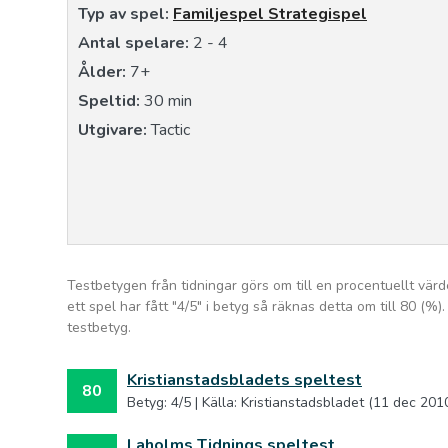
Typ av spel:
Familjespel
Strategispel
Antal spelare:
2 - 4
Ålder:
7+
Speltid:
30 min
Utgivare:
Tactic
Testbetygen från tidningar görs om till en procentuellt värd
ett spel har fått "4/5" i betyg så räknas detta om till 80 (
testbetyg.
Kristianstadsbladets speltest
80
Betyg: 4/5 | Källa: Kristianstadsbladet (11 dec 201
Laholms Tidnings speltest