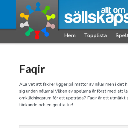
Hem
Topplista
Spel
Faqir
Alla vet att fakirer ligger på mattor av nålar men i det h
sig undan nålarna! Vilken av spelarna är först med att l
omklädningsrum för att uppträda? Faqir är ett utmärkt sp
tänkande och en gnutta tur!