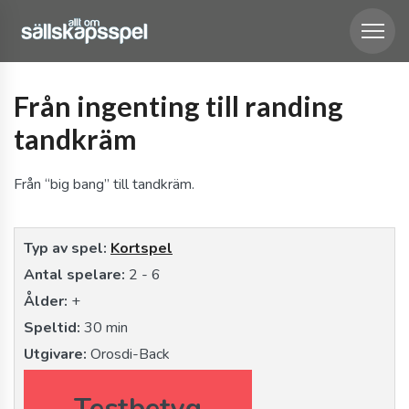
Från ingenting till randing
tandkräm
Från “big bang” till tandkräm.
Typ av spel:
Kortspel
Antal spelare:
2 - 6
Ålder:
+
Speltid:
30 min
Utgivare:
Orosdi-Back
Testbetyg