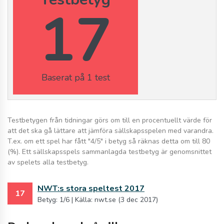
17
Baserat på 1 test
Testbetygen från tidningar görs om till en procentuellt värde för
att det ska gå lättare att jämföra sällskapsspelen med varandra.
T.ex. om ett spel har fått "4/5" i betyg så räknas detta om till 80
(%). Ett sällskapsspels sammanlagda testbetyg är genomsnittet
av spelets alla testbetyg.
NWT:s stora speltest 2017
17
Betyg: 1/6 | Källa: nwt.se (3 dec 2017)