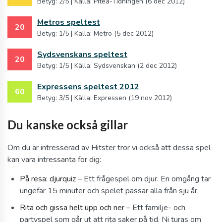
Betyg: 2/5 | Källa: Piteå-Tidningen (6 dec 2012)
Metros speltest
20
Betyg: 1/5 | Källa: Metro (5 dec 2012)
Sydsvenskans speltest
20
Betyg: 1/5 | Källa: Sydsvenskan (2 dec 2012)
Expressens speltest 2012
60
Betyg: 3/5 | Källa: Expressen (19 nov 2012)
Du kanske också gillar
Om du är intresserad av Hitster tror vi också att dessa spel
kan vara intressanta för dig:
På resa: djurquiz
– Ett frågespel om djur. En omgång tar
ungefär 15 minuter och spelet passar alla från sju år.
Rita och gissa helt upp och ner
– Ett familje- och
partyspel som går ut att rita saker på tid. Ni turas om