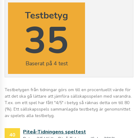
Testbetyg
35
Baserat på 4 test
Testbetygen från tidningar görs om till en procentuellt värde för
att det ska gå lättare att jämföra sällskapsspelen med varandra.
T.ex. om ett spel har fått "4/5" i betyg så räknas detta om till 80
(%). Ett sällskapsspels sammanlagda testbetyg är genomsnittet
av spelets alla testbetyg.
Piteå-Tidningens speltest
40