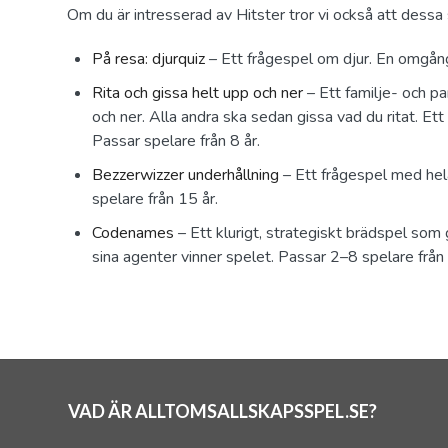
Om du är intresserad av Hitster tror vi också att dessa 
På resa: djurquiz
– Ett frågespel om djur. En omgång 
Rita och gissa helt upp och ner
– Ett familje- och pa
och ner. Alla andra ska sedan gissa vad du ritat. Et
Passar spelare från 8 år.
Bezzerwizzer underhållning
– Ett frågespel med hel
spelare från 15 år.
Codenames
– Ett klurigt, strategiskt brädspel som 
sina agenter vinner spelet. Passar 2–8 spelare från 
VAD ÄR ALLTOMSALLSKAPSSPEL.SE?