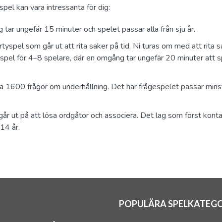
spel kan vara intressanta för dig:
tar ungefär 15 minuter och spelet passar alla från sju år.
rtyspel som går ut att rita saker på tid. Ni turas om med att rita 
t spel för 4–8 spelare, där en omgång tar ungefär 20 minuter att s
a 1600 frågor om underhållning. Det här frågespelet passar mins
går ut på att lösa ordgåtor och associera. Det lag som först konta
14 år.
POPULÄRA SPELKATEGO