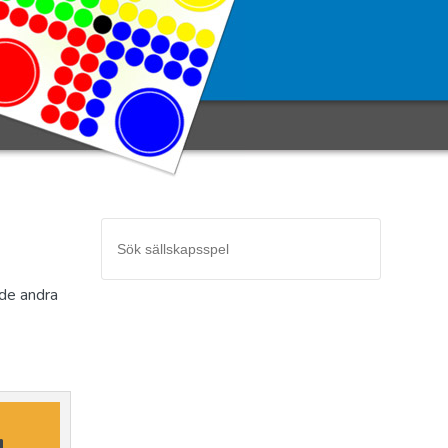
 de andra
g