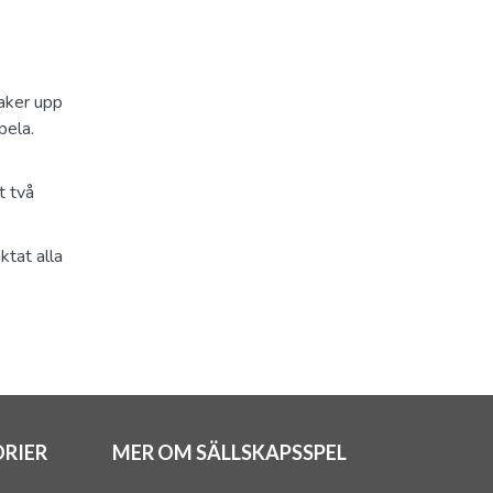
saker upp
pela.
t två
ktat alla
RIER
MER OM SÄLLSKAPSSPEL