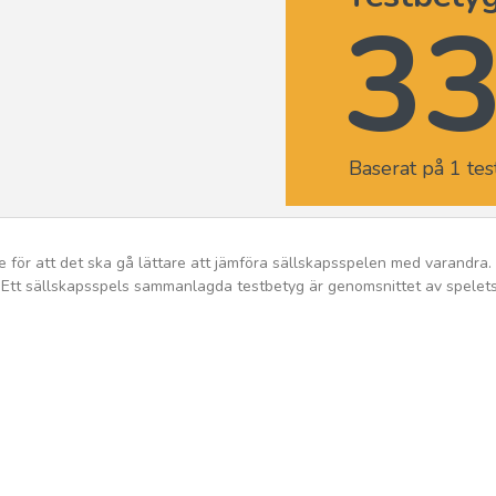
3
Baserat på 1 tes
e för att det ska gå lättare att jämföra sällskapsspelen med varandra.
%). Ett sällskapsspels sammanlagda testbetyg är genomsnittet av spelets