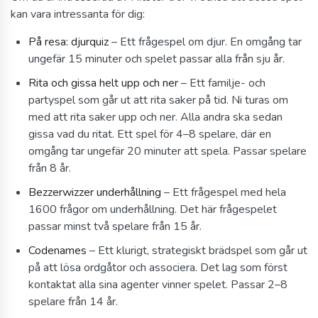
kan vara intressanta för dig:
På resa: djurquiz
– Ett frågespel om djur. En omgång tar
ungefär 15 minuter och spelet passar alla från sju år.
Rita och gissa helt upp och ner
– Ett familje- och
partyspel som går ut att rita saker på tid. Ni turas om
med att rita saker upp och ner. Alla andra ska sedan
gissa vad du ritat. Ett spel för 4–8 spelare, där en
omgång tar ungefär 20 minuter att spela. Passar spelare
från 8 år.
Bezzerwizzer underhållning
– Ett frågespel med hela
1600 frågor om underhållning. Det här frågespelet
passar minst två spelare från 15 år.
Codenames
– Ett klurigt, strategiskt brädspel som går ut
på att lösa ordgåtor och associera. Det lag som först
kontaktat alla sina agenter vinner spelet. Passar 2–8
spelare från 14 år.