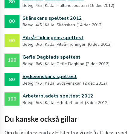
80
Betyg: 4/5 | Källa: Hallandsposten (15 dec 2012)
Skånskans speltest 2012
80
Betyg: 4/5 | Källa: Skånskan (14 dec 2012)
Piteå-Tidningens speltest
60
Betyg: 3/5 | Källa: Piteå-Tidningen (6 dec 2012)
Gefle Dagblads speltest
100
Betyg: 6/6 | Källa: Gefle Dagblad (2 dec 2012)
Sydsvenskans speltest
80
Betyg: 4/5 | Källa: Sydsvenskan (2 dec 2012)
Arbetarbladets speltest 2012
100
Betyg: 5/5 | Källa: Arbetarbladet (5 dec 2012)
Du kanske också gillar
Om du är intresserad av Hitster tror vi också att dessa spel