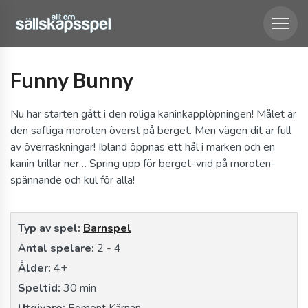
Funny Bunny
Nu har starten gått i den roliga kaninkapplöpningen! Målet är
den saftiga moroten överst på berget. Men vägen dit är full
av överraskningar! Ibland öppnas ett hål i marken och en
kanin trillar ner… Spring upp för berget-vrid på moroten-
spännande och kul för alla!
Typ av spel:
Barnspel
Antal spelare:
2 - 4
Ålder:
4+
Speltid:
30 min
Utgivare:
Egmont Kärnan