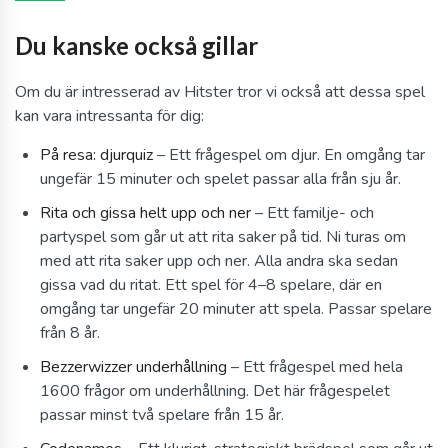
Du kanske också gillar
Om du är intresserad av Hitster tror vi också att dessa spel
kan vara intressanta för dig:
På resa: djurquiz
– Ett frågespel om djur. En omgång tar
ungefär 15 minuter och spelet passar alla från sju år.
Rita och gissa helt upp och ner
– Ett familje- och
partyspel som går ut att rita saker på tid. Ni turas om
med att rita saker upp och ner. Alla andra ska sedan
gissa vad du ritat. Ett spel för 4–8 spelare, där en
omgång tar ungefär 20 minuter att spela. Passar spelare
från 8 år.
Bezzerwizzer underhållning
– Ett frågespel med hela
1600 frågor om underhållning. Det här frågespelet
passar minst två spelare från 15 år.