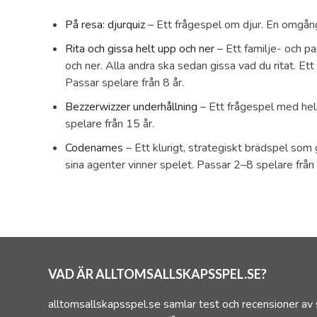
På resa: djurquiz
– Ett frågespel om djur. En omgång 
Rita och gissa helt upp och ner
– Ett familje- och pa
och ner. Alla andra ska sedan gissa vad du ritat. Et
Passar spelare från 8 år.
Bezzerwizzer underhållning
– Ett frågespel med hel
spelare från 15 år.
Codenames
– Ett klurigt, strategiskt brädspel som 
sina agenter vinner spelet. Passar 2–8 spelare från 
VAD ÄR ALLTOMSALLSKAPSSPEL.SE?
alltomsallskapsspel.se samlar test och recensioner av 