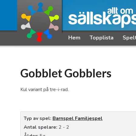
Hem
Topplista
Spel
Gobblet Gobblers
Kul variant på tre-i-rad.
Typ av spel:
Barnspel
Familjespel
Antal spelare:
2 - 2