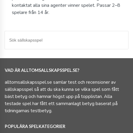
kontaktat alla sina agenter vinner spelet. Passar 2–8
spelare från 14 år.
VAD ÄR ALLTOMSALLSKAPSSPEL.SE?
alltomsallskapsspel.se samlar test och recensioner av
sällskapsspel så att du ska kunna se vilka spel som fått
bäst betyg och hamnar högst upp på topplistan. Alla
testade spel har fått ett sammanlagt betyg baserat på
tidningarnas testbetyg.
POPULÄRA SPELKATEGORIER