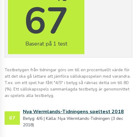
67
Baserat på 1 test
Testbetygen från tidningar görs om till en procentuellt värde för
att det ska gå lättare att jämföra sällskapsspelen med varandra.
T.ex. om ett spel har fått "4/5" i betyg så räknas detta om till 80
(%). Ett sällskapsspels sammanlagda testbetyg är genomsnittet
av spelets alla testbetyg.
Nya Wermlands-Tidningens speltest 2018
67
Betyg: 4/6 | Källa: Nya Wermlands-Tidningen (3 dec
2018)