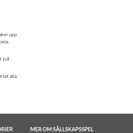
saker upp
pela.
t två
ktat alla
RIER
MER OM SÄLLSKAPSSPEL