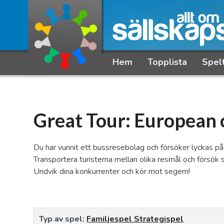
Hem
Topplista
Spel
Great Tour: European c
Du har vunnit ett bussresebolag och försöker lyckas på
Transportera turisterna mellan olika resmål och försök 
Undvik dina konkurrenter och kör mot segern!
Typ av spel:
Familjespel
Strategispel