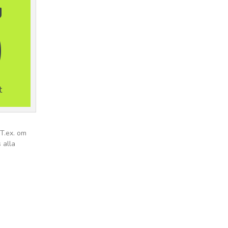
g
0
t
 T.ex. om
 alla