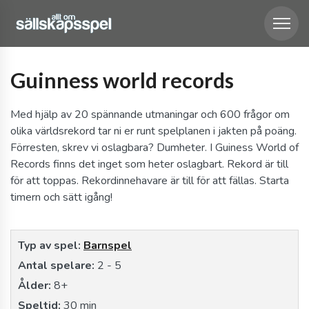
Guinness world records
Med hjälp av 20 spännande utmaningar och 600 frågor om
olika världsrekord tar ni er runt spelplanen i jakten på poäng.
Förresten, skrev vi oslagbara? Dumheter. I Guiness World of
Records finns det inget som heter oslagbart. Rekord är till
för att toppas. Rekordinnehavare är till för att fällas. Starta
timern och sätt igång!
Typ av spel:
Barnspel
Antal spelare:
2 - 5
Ålder:
8+
Speltid:
30 min