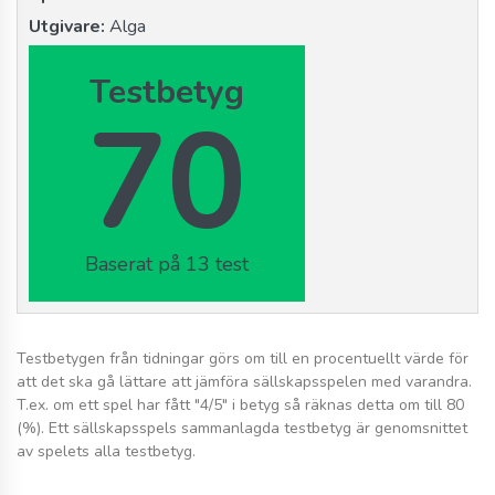
Utgivare:
Alga
Testbetyg
70
Baserat på 13 test
Testbetygen från tidningar görs om till en procentuellt värde för
att det ska gå lättare att jämföra sällskapsspelen med varandra.
T.ex. om ett spel har fått "4/5" i betyg så räknas detta om till 80
(%). Ett sällskapsspels sammanlagda testbetyg är genomsnittet
av spelets alla testbetyg.