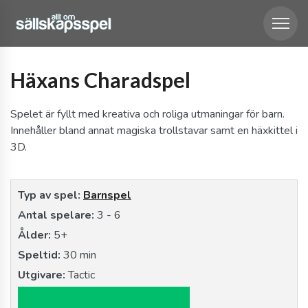
Häxans Charadspel
Spelet är fyllt med kreativa och roliga utmaningar för barn.
Innehåller bland annat magiska trollstavar samt en häxkittel i
3D.
Typ av spel:
Barnspel
Antal spelare:
3 - 6
Ålder:
5+
Speltid:
30 min
Utgivare:
Tactic