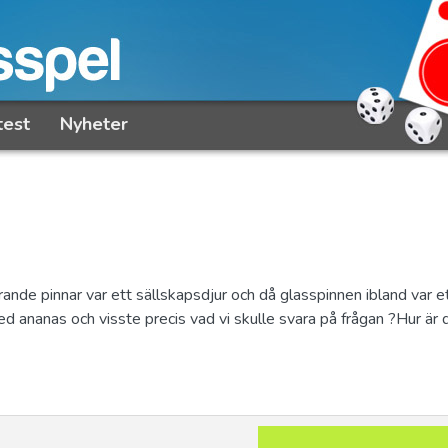
test
Nyheter
rande pinnar var ett sällskapsdjur och då glasspinnen ibland var e
ed ananas och visste precis vad vi skulle svara på frågan ?Hur är