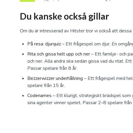
Du kanske också gillar
Om du är intresserad av Hitster tror vi också att dessa 
På resa: djurquiz
– Ett frågespel om djur. En omgång 
Rita och gissa helt upp och ner
– Ett familje- och pa
och ner. Alla andra ska sedan gissa vad du ritat. Et
Passar spelare från 8 år.
Bezzerwizzer underhållning
– Ett frågespel med hel
spelare från 15 år.
Codenames
– Ett klurigt, strategiskt brädspel som 
sina agenter vinner spelet. Passar 2–8 spelare från 