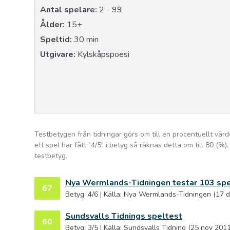
Antal spelare:
2 - 99
Ålder:
15+
Speltid:
30 min
Utgivare:
Kylskåpspoesi
Testbetygen från tidningar görs om till en procentuellt värd
ett spel har fått "4/5" i betyg så räknas detta om till 80 (
testbetyg.
Nya Wermlands-Tidningen testar 103 spe
67
Betyg: 4/6 | Källa: Nya Wermlands-Tidningen (17 
Sundsvalls Tidnings speltest
60
Betyg: 3/5 | Källa: Sundsvalls Tidning (25 nov 2011