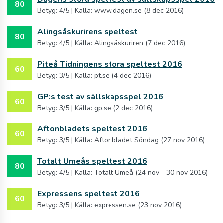
80
Betyg: 4/5 | Källa: www.dagen.se (8 dec 2016)
Alingsåskurirens speltest
80
Betyg: 4/5 | Källa: Alingsåskuriren (7 dec 2016)
Piteå Tidningens stora speltest 2016
60
Betyg: 3/5 | Källa: pt.se (4 dec 2016)
GP:s test av sällskapsspel 2016
60
Betyg: 3/5 | Källa: gp.se (2 dec 2016)
Aftonbladets speltest 2016
60
Betyg: 3/5 | Källa: Aftonbladet Söndag (27 nov 2016)
Totalt Umeås speltest 2016
80
Betyg: 4/5 | Källa: Totalt Umeå (24 nov - 30 nov 2016)
Expressens speltest 2016
60
Betyg: 3/5 | Källa: expressen.se (23 nov 2016)