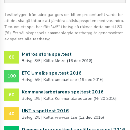
Testbetygen från tidningar görs om till en procentuellt värde för
att det ska gå lättare att jämföra sällskapsspelen med varandra.
T.ex. om ett spel har fått "4/5" i betyg så räknas detta om till 80
(%). Ett sällskapsspels sammanlagda testbetyg är genomsnittet
av spelets alla testbetyg.
Metros stora speltest
60
Betyg: 3/5 | Källa: Metro (16 dec 2016)
ETC Umeå:s speltest 2016
100
Betyg: 5/5 | Källa: umea.etc.se (19 dec 2016)
Kommunalarbetarens speltest 2016
60
Betyg: 3/5 | Källa: Kommunalarbetaren (Nr 20 2016)
UNT:s speltest 2016
40
Betyg: 2/5 | Källa: www.unt.se (12 dec 2016)
Dagens stora speltest av sällskapsspel 2016