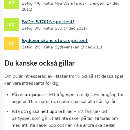
67
Betyg: 4/6 | Källa: Nya Wermlands-Tidningen (17 dev
2011)
SvD:s STORA speltest!
60
Betyg: 3/5 | Källa: SvD (7 dec 2011)
Sydsvenskans stora speltest
40
Betyg: 2/5 | Källa: Sydsvenskan (3 dec 2011)
Du kanske också gillar
Om du är intresserad av Hitster tror vi också att dessa spel
kan vara intressanta för dig:
På resa: djurquiz
– Ett frågespel om djur. En omgång tar
ungefär 15 minuter och spelet passar alla från sju år.
Rita och gissa helt upp och ner
– Ett familje- och
partyspel som går ut att rita saker på tid. Ni turas om
med att rita saker upp och ner. Alla andra ska sedan