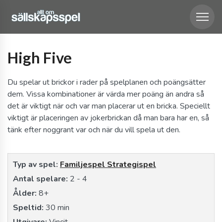
High Five
Du spelar ut brickor i rader på spelplanen och poängsätter
dem. Vissa kombinationer är värda mer poäng än andra så
det är viktigt när och var man placerar ut en bricka. Speciellt
viktigt är placeringen av jokerbrickan då man bara har en, så
tänk efter noggrant var och när du vill spela ut den.
Typ av spel:
Familjespel
Strategispel
Antal spelare:
2 - 4
Ålder:
8+
Speltid:
30 min
Utgivare:
Vincit