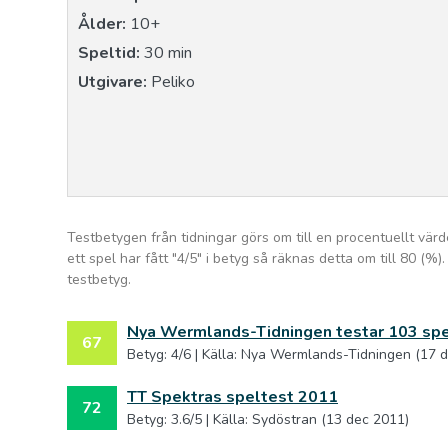
Ålder:
10+
Speltid:
30 min
Utgivare:
Peliko
Testbetygen från tidningar görs om till en procentuellt värd
ett spel har fått "4/5" i betyg så räknas detta om till 80 (
testbetyg.
Nya Wermlands-Tidningen testar 103 spe
67
Betyg: 4/6 | Källa: Nya Wermlands-Tidningen (17 
TT Spektras speltest 2011
72
Betyg: 3.6/5 | Källa: Sydöstran (13 dec 2011)