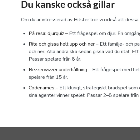
Du kanske också gillar
Om du är intresserad av Hitster tror vi också att dessa 
På resa: djurquiz
– Ett frågespel om djur. En omgång 
Rita och gissa helt upp och ner
– Ett familje- och pa
och ner. Alla andra ska sedan gissa vad du ritat. Et
Passar spelare från 8 år.
Bezzerwizzer underhållning
– Ett frågespel med hel
spelare från 15 år.
Codenames
– Ett klurigt, strategiskt brädspel som 
sina agenter vinner spelet. Passar 2–8 spelare från 