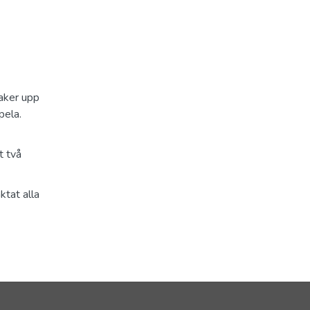
saker upp
pela.
t två
ktat alla