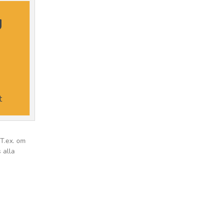
g
3
t
 T.ex. om
 alla