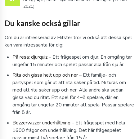
2021)
Du kanske också gillar
Om du är intresserad av Hitster tror vi också att dessa spel
kan vara intressanta för dig:
På resa: djurquiz
– Ett frågespel om djur. En omgång tar
ungefär 15 minuter och spelet passar alla från sju år.
Rita och gissa helt upp och ner
– Ett familje- och
partyspel som går ut att rita saker på tid. Ni turas om
med att rita saker upp och ner. Alla andra ska sedan
gissa vad du ritat. Ett spel för 4–8 spelare, där en
omgång tar ungefär 20 minuter att spela. Passar spelare
från 8 år.
Bezzerwizzer underhållning
– Ett frågespel med hela
1600 frågor om underhållning. Det här frågespelet
passar minst två spelare från 15 år.