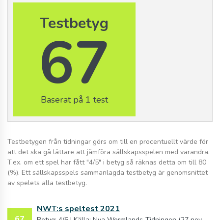
Testbetyg
67
Baserat på 1 test
Testbetygen från tidningar görs om till en procentuellt värde för
att det ska gå lättare att jämföra sällskapsspelen med varandra.
T.ex. om ett spel har fått "4/5" i betyg så räknas detta om till 80
(%). Ett sällskapsspels sammanlagda testbetyg är genomsnittet
av spelets alla testbetyg.
NWT:s speltest 2021
67
Betyg: 4/6 | Källa: Nya Wermlands-Tidningen (27 nov