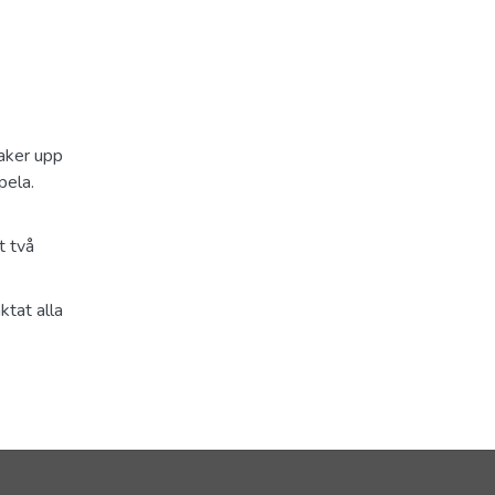
saker upp
pela.
t två
ktat alla