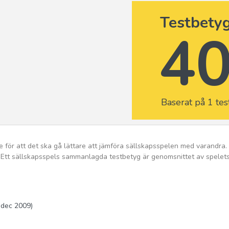
Testbety
4
Baserat på 1 tes
e för att det ska gå lättare att jämföra sällskapsspelen med varandra.
%). Ett sällskapsspels sammanlagda testbetyg är genomsnittet av spelets
 dec 2009)