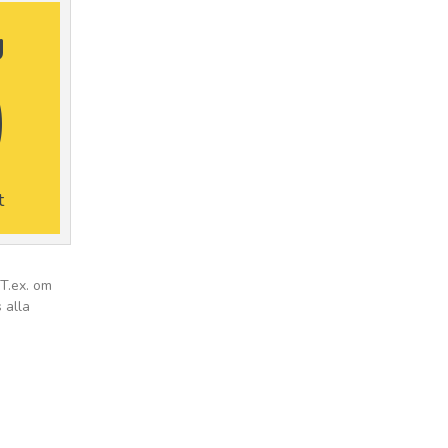
g
0
t
 T.ex. om
 alla