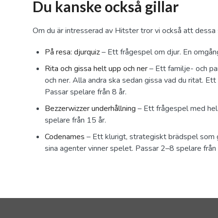
Du kanske också gillar
Om du är intresserad av Hitster tror vi också att dessa 
På resa: djurquiz
– Ett frågespel om djur. En omgång 
Rita och gissa helt upp och ner
– Ett familje- och pa
och ner. Alla andra ska sedan gissa vad du ritat. Et
Passar spelare från 8 år.
Bezzerwizzer underhållning
– Ett frågespel med hel
spelare från 15 år.
Codenames
– Ett klurigt, strategiskt brädspel som 
sina agenter vinner spelet. Passar 2–8 spelare från 