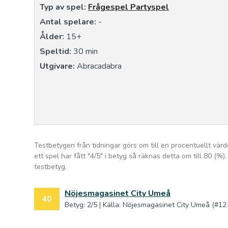
Typ av spel:
Frågespel
Partyspel
Antal spelare:
-
Ålder:
15+
Speltid:
30 min
Utgivare:
Abracadabra
Testbetygen från tidningar görs om till en procentuellt värd
ett spel har fått "4/5" i betyg så räknas detta om till 80 (
testbetyg.
Nöjesmagasinet City Umeå
40
Betyg: 2/5 | Källa: Nöjesmagasinet City Umeå (#12