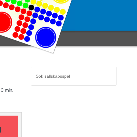
30 min.
g