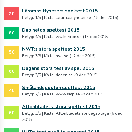
Lärarnas Nyheters speltest 2015
20
Betyg: 1/5 | Källa: lararnasnyheter.se (15 dec 2015)
Duo helgs speltest 2015
80
Betyg: 4/5 | Källa: ww.kuriren.se (14 dec 2015)
NWT:s stora speltest 2015
50
Betyg: 3/6 | Källa: nwt.se (12 dec 2015)
Dagens stora test av spel 2015
60
Betyg: 3/5 | Källa: dagen.se (9 dec 2015)
Smålandsposten speltest 2015
40
Betyg: 2/5 | Källa: www.smp.se (8 dec 2015)
Aftonbladets stora speltest 2015
60
Betyg: 3/5 | Källa: Aftonbladets söndagsbilaga (6 dec
2015)
UNT:s test av sällskapsspel 2015