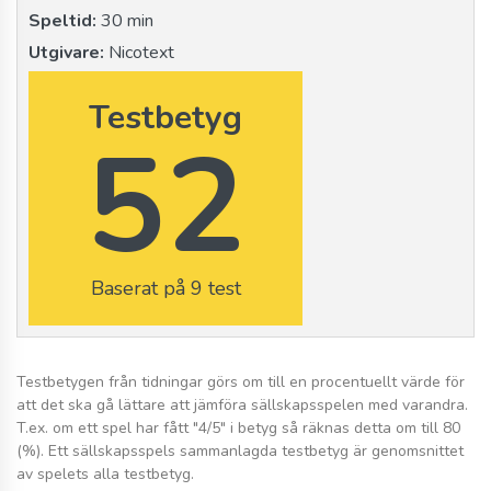
Speltid:
30 min
Utgivare:
Nicotext
Testbetyg
52
Baserat på 9 test
Testbetygen från tidningar görs om till en procentuellt värde för
att det ska gå lättare att jämföra sällskapsspelen med varandra.
T.ex. om ett spel har fått "4/5" i betyg så räknas detta om till 80
(%). Ett sällskapsspels sammanlagda testbetyg är genomsnittet
av spelets alla testbetyg.