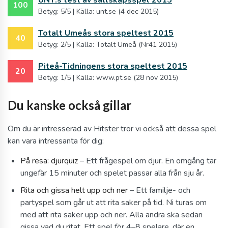
100
Betyg: 5/5 | Källa: unt.se (4 dec 2015)
Totalt Umeås stora speltest 2015
40
Betyg: 2/5 | Källa: Totalt Umeå (Nr41 2015)
Piteå-Tidningens stora speltest 2015
20
Betyg: 1/5 | Källa: www.pt.se (28 nov 2015)
Du kanske också gillar
Om du är intresserad av Hitster tror vi också att dessa spel
kan vara intressanta för dig:
På resa: djurquiz
– Ett frågespel om djur. En omgång tar
ungefär 15 minuter och spelet passar alla från sju år.
Rita och gissa helt upp och ner
– Ett familje- och
partyspel som går ut att rita saker på tid. Ni turas om
med att rita saker upp och ner. Alla andra ska sedan
gissa vad du ritat. Ett spel för 4–8 spelare, där en