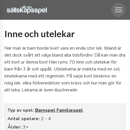
Inne och utelekar
När man är barn borde livet vara en enda stor lek. Ibland är
det dock svårt att välja bland alla tidsfördriv. Då kan man dra
ett kort ur denna box! Häri ryms 70 inne och utelekar för
barn från 3 år och uppåt. Utelekarna är märkta med en sol,
innelekarna med ett regnmoln. På varje kort beskrivs en
rolig lek, vilka förberedelser som krävs och hur man gör för
att leka. Lekarna är även illustrerade.
Typ av spel:
Barnspel
Familjespel
Antal spelare:
2 - 4
Ålder:
3+