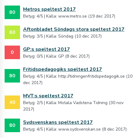
Metros speltest 2017
80
Betyg: 4/5 | Källa: www.metro.se (19 dec 2017)
Aftonbladet Söndags stora speltest 2017
60
Betyg: 3/5 | Källa: Söndag (10 dec 2017)
GP:s speltest 2017
0
Betyg: 0/5 | Källa: GP (8 dec 2017)
Fritidspedagogiks speltest 2017
80
Betyg: 4/5 | Källa: http://tidningenfritidspedagogik.se (10
dec 2017)
MVT:s speltest 2017
40
Betyg: 2/5 | Källa: Motala Vadstena Tidning (30 nov
2017)
Sydsvenskans speltest 2017
80
Betyg: 4/5 | Källa: www.sydsvenskan.se (8 dec 2017)