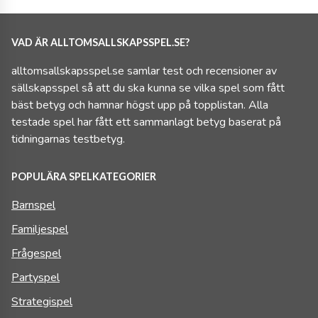
VAD ÄR ALLTOMSALLSKAPSSPEL.SE?
alltomsallskapsspel.se samlar test och recensioner av
sällskapsspel så att du ska kunna se vilka spel som fått
bäst betyg och hamnar högst upp på topplistan. Alla
testade spel har fått ett sammanlagt betyg baserat på
tidningarnas testbetyg.
POPULÄRA SPELKATEGORIER
Barnspel
Familjespel
Frågespel
Partyspel
Strategispel