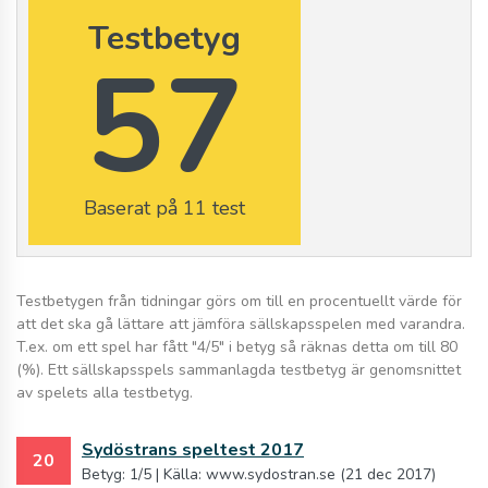
Testbetyg
57
Baserat på 11 test
Testbetygen från tidningar görs om till en procentuellt värde för
att det ska gå lättare att jämföra sällskapsspelen med varandra.
T.ex. om ett spel har fått "4/5" i betyg så räknas detta om till 80
(%). Ett sällskapsspels sammanlagda testbetyg är genomsnittet
av spelets alla testbetyg.
Sydöstrans speltest 2017
20
Betyg: 1/5 | Källa: www.sydostran.se (21 dec 2017)