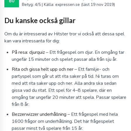
80
Betyg: 4/5 | Källa: expressen.se (läst 19 nov 2019)
Du kanske också gillar
Om du är intresserad av Hitster tror vi också att dessa spel
kan vara intressanta för dig:
På resa: djurquiz
– Ett frågespel om djur. En omgång tar
ungefär 15 minuter och spelet passar alla från sju år.
Rita och gissa helt upp och ner
– Ett familje- och
partyspel som går ut att rita saker på tid. Ni turas om
med att rita saker upp och ner. Alla andra ska sedan
gissa vad du ritat. Ett spel för 4–8 spelare, där en
omgång tar ungefär 20 minuter att spela. Passar spelare
från 8 år.
Bezzerwizzer underhållning
– Ett frågespel med hela
1600 frågor om underhållning. Det här frågespelet
passar minst två spelare från 15 år.