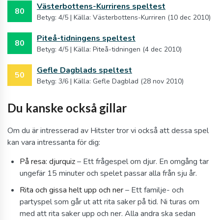
Västerbottens-Kurrirens speltest
80
Betyg: 4/5 | Källa: Västerbottens-Kurriren (10 dec 2010)
Piteå-tidningens speltest
80
Betyg: 4/5 | Källa: Piteå-tidningen (4 dec 2010)
Gefle Dagblads speltest
50
Betyg: 3/6 | Källa: Gefle Dagblad (28 nov 2010)
Du kanske också gillar
Om du är intresserad av Hitster tror vi också att dessa spel
kan vara intressanta för dig:
På resa: djurquiz
– Ett frågespel om djur. En omgång tar
ungefär 15 minuter och spelet passar alla från sju år.
Rita och gissa helt upp och ner
– Ett familje- och
partyspel som går ut att rita saker på tid. Ni turas om
med att rita saker upp och ner. Alla andra ska sedan