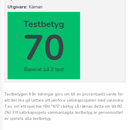
Utgivare:
Kärnan
Testbetyg
70
Baserat på 3 test
Testbetygen från tidningar görs om till en procentuellt värde för
att det ska gå lättare att jämföra sällskapsspelen med varandra.
T.ex. om ett spel har fått "4/5" i betyg så räknas detta om till 80
(%). Ett sällskapsspels sammanlagda testbetyg är genomsnittet
av spelets alla testbetyg.