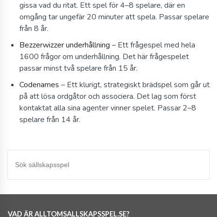
gissa vad du ritat. Ett spel för 4–8 spelare, där en
omgång tar ungefär 20 minuter att spela. Passar spelare
från 8 år.
Bezzerwizzer underhållning
– Ett frågespel med hela
1600 frågor om underhållning. Det här frågespelet
passar minst två spelare från 15 år.
Codenames
– Ett klurigt, strategiskt brädspel som går ut
på att lösa ordgåtor och associera. Det lag som först
kontaktat alla sina agenter vinner spelet. Passar 2–8
spelare från 14 år.
VAD ÄR ALLTOMSALLSKAPSSPEL.SE?