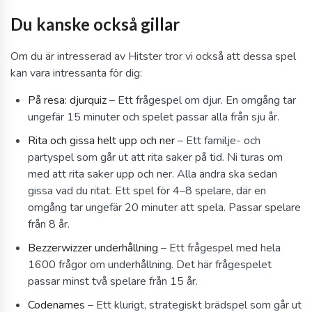
Du kanske också gillar
Om du är intresserad av Hitster tror vi också att dessa spel
kan vara intressanta för dig:
På resa: djurquiz
– Ett frågespel om djur. En omgång tar
ungefär 15 minuter och spelet passar alla från sju år.
Rita och gissa helt upp och ner
– Ett familje- och
partyspel som går ut att rita saker på tid. Ni turas om
med att rita saker upp och ner. Alla andra ska sedan
gissa vad du ritat. Ett spel för 4–8 spelare, där en
omgång tar ungefär 20 minuter att spela. Passar spelare
från 8 år.
Bezzerwizzer underhållning
– Ett frågespel med hela
1600 frågor om underhållning. Det här frågespelet
passar minst två spelare från 15 år.
Codenames
– Ett klurigt, strategiskt brädspel som går ut