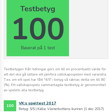
Testbetyg
100
Baserat på 1 test
Testbetygen från tidningar görs om till en procentuellt värde för
att det ska gå lättare att jämföra sällskapsspelen med varandra.
T.ex. om ett spel har fått "4/5" i betyg så räknas detta om till 80
(%). Ett sällskapsspels sammanlagda testbetyg är genomsnittet
av spelets alla testbetyg.
VK:s speltest 2017
100
Betyg: 5/5 | Källa: Västerbottens-kuriren (1 dec 2017)