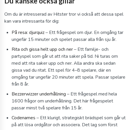
Du kanske också gillar
Om du är intresserad av Hitster tror vi också att dessa spel
kan vara intressanta för dig:
På resa: djurquiz
– Ett frågespel om djur. En omgång tar
ungefär 15 minuter och spelet passar alla från sju år.
Rita och gissa helt upp och ner
– Ett familje- och
partyspel som går ut att rita saker på tid. Ni turas om
med att rita saker upp och ner. Alla andra ska sedan
gissa vad du ritat. Ett spel för 4–8 spelare, där en
omgång tar ungefär 20 minuter att spela. Passar spelare
från 8 år.
Bezzerwizzer underhållning
– Ett frågespel med hela
1600 frågor om underhållning. Det här frågespelet
passar minst två spelare från 15 år.
Codenames
– Ett klurigt, strategiskt brädspel som går ut
på att lösa ordgåtor och associera. Det lag som först