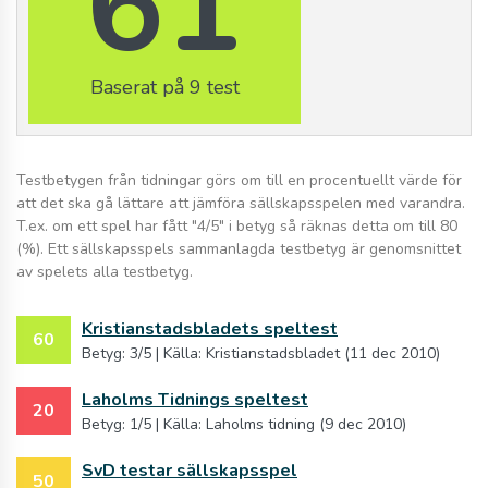
61
Baserat på 9 test
Testbetygen från tidningar görs om till en procentuellt värde för
att det ska gå lättare att jämföra sällskapsspelen med varandra.
T.ex. om ett spel har fått "4/5" i betyg så räknas detta om till 80
(%). Ett sällskapsspels sammanlagda testbetyg är genomsnittet
av spelets alla testbetyg.
Kristianstadsbladets speltest
60
Betyg: 3/5 | Källa: Kristianstadsbladet (11 dec 2010)
Laholms Tidnings speltest
20
Betyg: 1/5 | Källa: Laholms tidning (9 dec 2010)
SvD testar sällskapsspel
50