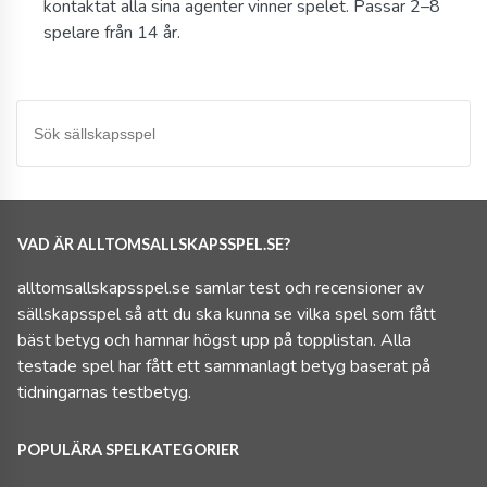
kontaktat alla sina agenter vinner spelet. Passar 2–8
spelare från 14 år.
VAD ÄR ALLTOMSALLSKAPSSPEL.SE?
alltomsallskapsspel.se samlar test och recensioner av
sällskapsspel så att du ska kunna se vilka spel som fått
bäst betyg och hamnar högst upp på topplistan. Alla
testade spel har fått ett sammanlagt betyg baserat på
tidningarnas testbetyg.
POPULÄRA SPELKATEGORIER