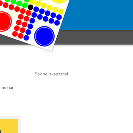
man har
g