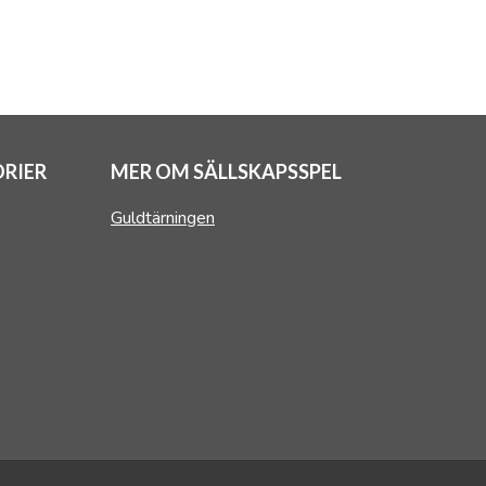
RIER
MER OM SÄLLSKAPSSPEL
Guldtärningen