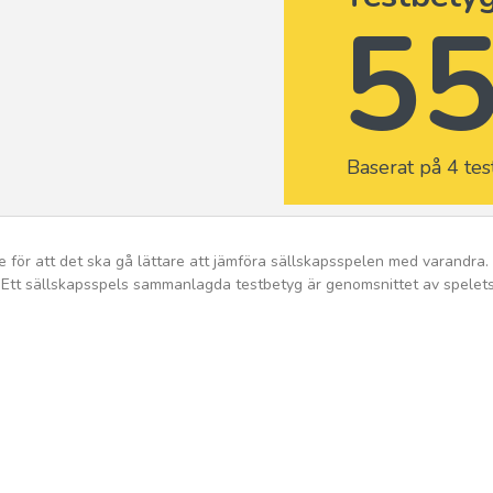
5
Baserat på 4 tes
e för att det ska gå lättare att jämföra sällskapsspelen med varandra.
%). Ett sällskapsspels sammanlagda testbetyg är genomsnittet av spelets