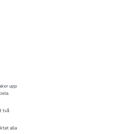
saker upp
pela.
t två
ktat alla