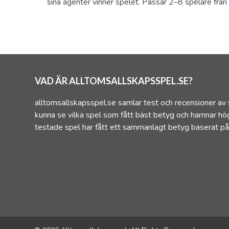
sina agenter vinner spelet. Passar 2–8 spelare från 
VAD ÄR ALLTOMSALLSKAPSSPEL.SE?
alltomsallskapsspel.se samlar test och recensioner av 
kunna se vilka spel som fått bäst betyg och hamnar hög
testade spel har fått ett sammanlagt betyg baserat på