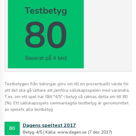
Testbetyg
80
Baserat på 4 test
Testbetygen från tidningar görs om till en procentuellt värde för
att det ska gå lättare att jämföra sällskapsspelen med varandra.
T.ex. om ett spel har fått "4/5" i betyg så räknas detta om till 80
(%). Ett sällskapsspels sammanlagda testbetyg är genomsnittet
av spelets alla testbetyg.
Dagens speltest 2017
80
Betyg: 4/5 | Källa: www.dagen.se (7 dec 2017)