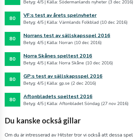
Betyg: 4/5 | Källa: Södermanlands nyheter (3 dec 2016)
VF:s test av årets spelnyheter
80
Betyg: 4/5 | Källa: Värmlands Folkblad (10 dec 2016)
Norrans test av sällskapsspel 2016
80
Betyg: 4/5 | Källa: Norran (10 dec 2016)
Norra Skånes speltest 2016
80
Betyg: 4/5 | Källa: Norra Skåne (10 dec 2016)
GP:s test av sällskapsspel 2016
80
Betyg: 4/5 | Källa: gp.se (2 dec 2016)
Aftonbladets speltest 2016
80
Betyg: 4/5 | Källa: Aftonbladet Söndag (27 nov 2016)
Du kanske också gillar
Om du är intresserad av Hitster tror vi också att dessa spel