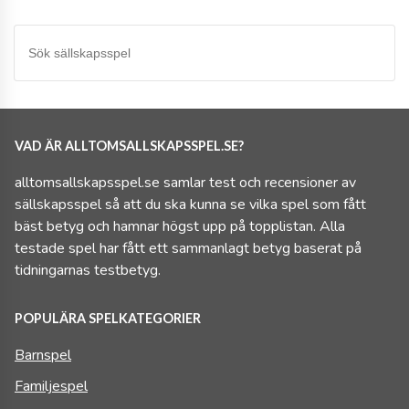
VAD ÄR ALLTOMSALLSKAPSSPEL.SE?
alltomsallskapsspel.se samlar test och recensioner av
sällskapsspel så att du ska kunna se vilka spel som fått
bäst betyg och hamnar högst upp på topplistan. Alla
testade spel har fått ett sammanlagt betyg baserat på
tidningarnas testbetyg.
POPULÄRA SPELKATEGORIER
Barnspel
Familjespel