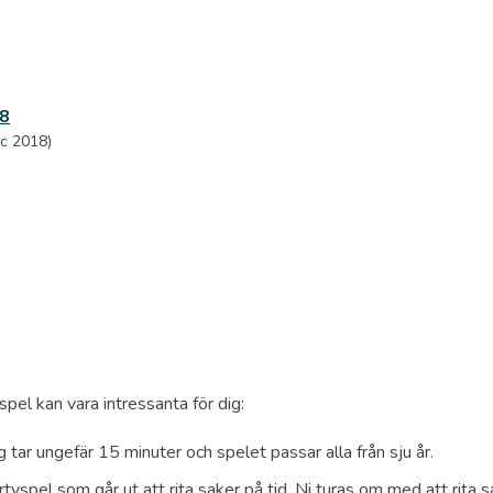
18
ec 2018)
spel kan vara intressanta för dig:
tar ungefär 15 minuter och spelet passar alla från sju år.
rtyspel som går ut att rita saker på tid. Ni turas om med att rita 