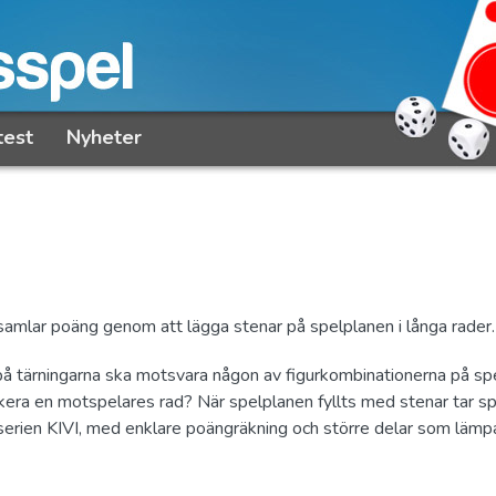
test
Nyheter
 samlar poäng genom att lägga stenar på spelplanen i långa rader.
på tärningarna ska motsvara någon av figurkombinationerna på sp
ckera en motspelares rad? När spelplanen fyllts med stenar tar sp
serien KIVI, med enklare poängräkning och större delar som lämp