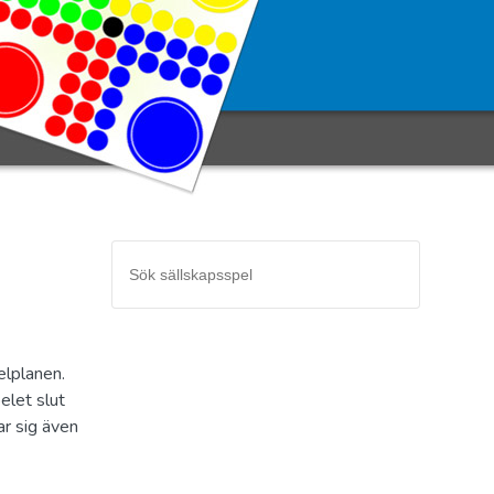
elplanen.
elet slut
ar sig även