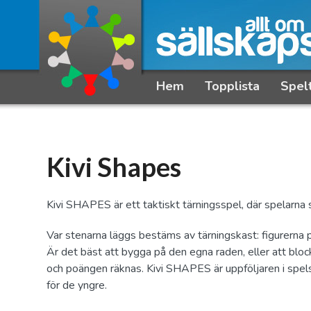
Hem
Topplista
Spel
Kivi Shapes
Kivi SHAPES är ett taktiskt tärningsspel, där spelarna
Var stenarna läggs bestäms av tärningskast: figurerna 
Är det bäst att bygga på den egna raden, eller att blo
och poängen räknas. Kivi SHAPES är uppföljaren i spel
för de yngre.