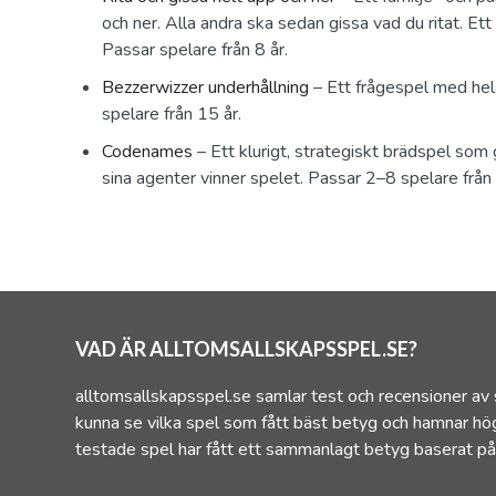
och ner. Alla andra ska sedan gissa vad du ritat. Et
Passar spelare från 8 år.
Bezzerwizzer underhållning
– Ett frågespel med hel
spelare från 15 år.
Codenames
– Ett klurigt, strategiskt brädspel som 
sina agenter vinner spelet. Passar 2–8 spelare från 
VAD ÄR ALLTOMSALLSKAPSSPEL.SE?
alltomsallskapsspel.se samlar test och recensioner av 
kunna se vilka spel som fått bäst betyg och hamnar hög
testade spel har fått ett sammanlagt betyg baserat på