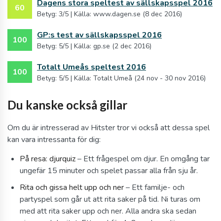
Dagens stora speltest av sällskapsspel 2016
60
Betyg: 3/5 | Källa: www.dagen.se (8 dec 2016)
GP:s test av sällskapsspel 2016
100
Betyg: 5/5 | Källa: gp.se (2 dec 2016)
Totalt Umeås speltest 2016
100
Betyg: 5/5 | Källa: Totalt Umeå (24 nov - 30 nov 2016)
Du kanske också gillar
Om du är intresserad av Hitster tror vi också att dessa spel
kan vara intressanta för dig:
På resa: djurquiz
– Ett frågespel om djur. En omgång tar
ungefär 15 minuter och spelet passar alla från sju år.
Rita och gissa helt upp och ner
– Ett familje- och
partyspel som går ut att rita saker på tid. Ni turas om
med att rita saker upp och ner. Alla andra ska sedan