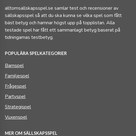
alltomsallskapsspel.se samlar test och recensioner av
sällskapsspel så att du ska kunna se vilka spel som fått
bäst betyg och hamnar högst upp på topplistan. Alla
testade spel har fått ett sammanlagt betyg baserat på
tidningarnas testbetyg.
POPULÄRA SPELKATEGORIER
Barnspel
Familjespel
Frågespel
Partyspel
Strategispel
Vuxenspel
MER OM SÄLLSKAPSSPEL