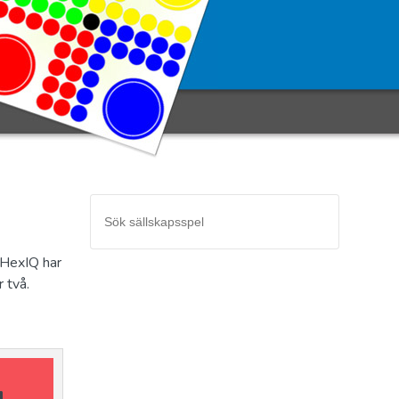
 HexIQ har
 två.
g