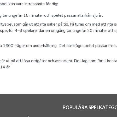
spel kan vara intressanta för dig:
tar ungefär 15 minuter och spelet passar alla från sju år.
rtyspel som går ut att rita saker på tid. Ni turas om med att rita 
t spel för 4–8 spelare, där en omgång tar ungefär 20 minuter att s
a 1600 frågor om underhållning. Det här frågespelet passar mins
går ut på att lösa ordgåtor och associera. Det lag som först konta
14 år.
POPULÄRA SPELKATEGO