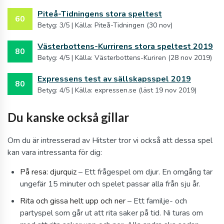
Piteå-Tidningens stora speltest
60
Betyg: 3/5 | Källa: Piteå-Tidningen (30 nov)
Västerbottens-Kurrirens stora speltest 2019
80
Betyg: 4/5 | Källa: Västerbottens-Kuriren (28 nov 2019)
Expressens test av sällskapsspel 2019
80
Betyg: 4/5 | Källa: expressen.se (läst 19 nov 2019)
Du kanske också gillar
Om du är intresserad av Hitster tror vi också att dessa spel
kan vara intressanta för dig:
På resa: djurquiz
– Ett frågespel om djur. En omgång tar
ungefär 15 minuter och spelet passar alla från sju år.
Rita och gissa helt upp och ner
– Ett familje- och
partyspel som går ut att rita saker på tid. Ni turas om