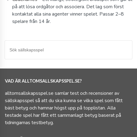
på att lösa ordgåtor och associera. Det lag som först
kontaktat alla sina agenter vinner spelet. Passar 2–8
spelare från 14 år.
VAD ÄR ALLTOMSALLSKAPSSPEL.SE?
alltomsallskapsspel.se samlar test och recensioner av
sällskapsspel så att du ska kunna se vilka spel som fått
bäst betyg och hamnar högst upp på topplistan. Alla
testade spel har fått ett sammanlagt betyg baserat på
tidningarnas testbetyg.