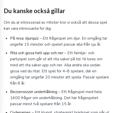
Du kanske också gillar
Om du är intresserad av Hitster tror vi också att dessa spel
kan vara intressanta för dig:
På resa: djurquiz
– Ett frågespel om djur. En omgång tar
ungefär 15 minuter och spelet passar alla från sju år.
Rita och gissa helt upp och ner
– Ett familje- och
partyspel som går ut att rita saker på tid. Ni turas om
med att rita saker upp och ner. Alla andra ska sedan
gissa vad du ritat. Ett spel för 4–8 spelare, där en
omgång tar ungefär 20 minuter att spela. Passar spelare
från 8 år.
Bezzerwizzer underhållning
– Ett frågespel med hela
1600 frågor om underhållning. Det här frågespelet
passar minst två spelare från 15 år.
Codenames
– Ett klurigt, strategiskt brädspel som går ut