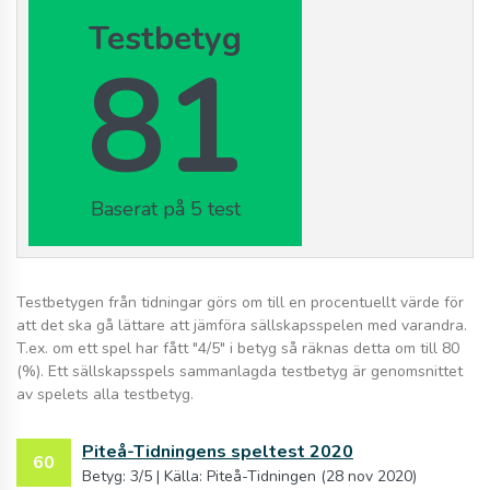
Testbetyg
81
Baserat på 5 test
Testbetygen från tidningar görs om till en procentuellt värde för
att det ska gå lättare att jämföra sällskapsspelen med varandra.
T.ex. om ett spel har fått "4/5" i betyg så räknas detta om till 80
(%). Ett sällskapsspels sammanlagda testbetyg är genomsnittet
av spelets alla testbetyg.
Piteå-Tidningens speltest 2020
60
Betyg: 3/5 | Källa: Piteå-Tidningen (28 nov 2020)