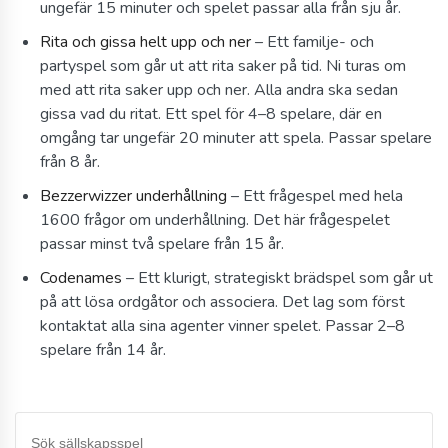
ungefär 15 minuter och spelet passar alla från sju år.
Rita och gissa helt upp och ner
– Ett familje- och
partyspel som går ut att rita saker på tid. Ni turas om
med att rita saker upp och ner. Alla andra ska sedan
gissa vad du ritat. Ett spel för 4–8 spelare, där en
omgång tar ungefär 20 minuter att spela. Passar spelare
från 8 år.
Bezzerwizzer underhållning
– Ett frågespel med hela
1600 frågor om underhållning. Det här frågespelet
passar minst två spelare från 15 år.
Codenames
– Ett klurigt, strategiskt brädspel som går ut
på att lösa ordgåtor och associera. Det lag som först
kontaktat alla sina agenter vinner spelet. Passar 2–8
spelare från 14 år.