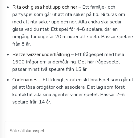
Rita och gissa helt upp och ner
– Ett familje- och
partyspel som går ut att rita saker på tid. Ni turas om
med att rita saker upp och ner. Alla andra ska sedan
gissa vad du ritat. Ett spel för 4–8 spelare, där en
omgång tar ungefär 20 minuter att spela. Passar spelare
från 8 år.
Bezzerwizzer underhållning
– Ett frågespel med hela
1600 frågor om underhållning. Det här frågespelet
passar minst två spelare från 15 år.
Codenames
– Ett klurigt, strategiskt brädspel som går ut
på att lösa ordgåtor och associera. Det lag som först
kontaktat alla sina agenter vinner spelet. Passar 2–8
spelare från 14 år.