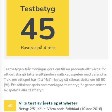
Testbetyg
45
Baserat på 4 test
Testbetygen från tidningar görs om till en procentuellt värde för
att det ska gå lättare att jämföra sällskapsspelen med varandra.
T.ex. om ett spel har fått "4/5" i betyg så räknas detta om till 80
(%). Ett sällskapsspels sammanlagda testbetyg är genomsnittet
av spelets alla testbetyg.
VF:s test av årets spelnyheter
40
Betyg: 2/5 | Källa: Värmlands Folkblad (10 dec 2016)