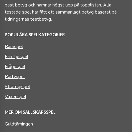
bäst betyg och hamnar högst upp på topplistan. Alla
testade spel har fått ett sammanlagt betyg baserat på
tidningarnas testbetyg.
POPULÄRA SPELKATEGORIER
Barnspel
Familjespel
Frågespel
Partyspel
Strategispel
Vuxenspel
MER OM SÄLLSKAPSSPEL
Guldtärningen