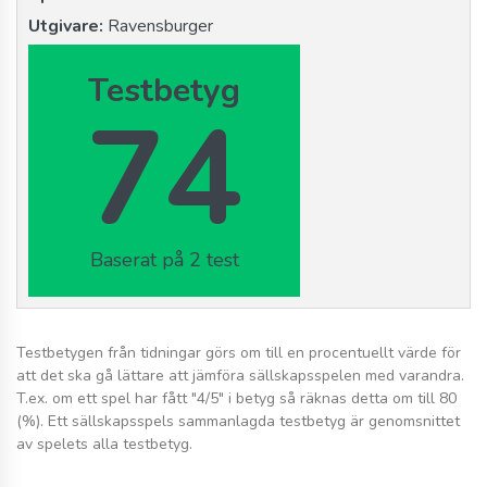
Utgivare:
Ravensburger
Testbetyg
74
Baserat på 2 test
Testbetygen från tidningar görs om till en procentuellt värde för
att det ska gå lättare att jämföra sällskapsspelen med varandra.
T.ex. om ett spel har fått "4/5" i betyg så räknas detta om till 80
(%). Ett sällskapsspels sammanlagda testbetyg är genomsnittet
av spelets alla testbetyg.