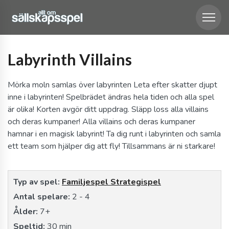
Labyrinth Villains
Mörka moln samlas över labyrinten Leta efter skatter djupt
inne i labyrinten! Spelbrädet ändras hela tiden och alla spel
är olika! Korten avgör ditt uppdrag. Släpp loss alla villains
och deras kumpaner! Alla villains och deras kumpaner
hamnar i en magisk labyrint! Ta dig runt i labyrinten och samla
ett team som hjälper dig att fly! Tillsammans är ni starkare!
Typ av spel:
Familjespel
Strategispel
Antal spelare:
2 - 4
Ålder:
7+
Speltid:
30 min