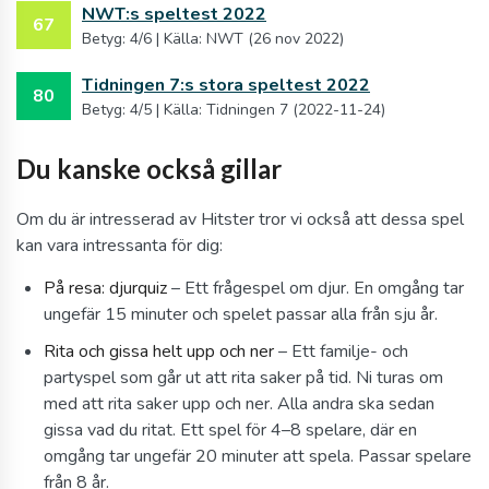
NWT:s speltest 2022
67
Betyg: 4/6 | Källa: NWT (26 nov 2022)
Tidningen 7:s stora speltest 2022
80
Betyg: 4/5 | Källa: Tidningen 7 (2022-11-24)
Du kanske också gillar
Om du är intresserad av Hitster tror vi också att dessa spel
kan vara intressanta för dig:
På resa: djurquiz
– Ett frågespel om djur. En omgång tar
ungefär 15 minuter och spelet passar alla från sju år.
Rita och gissa helt upp och ner
– Ett familje- och
partyspel som går ut att rita saker på tid. Ni turas om
med att rita saker upp och ner. Alla andra ska sedan
gissa vad du ritat. Ett spel för 4–8 spelare, där en
omgång tar ungefär 20 minuter att spela. Passar spelare
från 8 år.