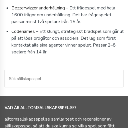
Bezzerwizzer underhållning
– Ett frågespel med hela
1600 frågor om underhållning. Det här frågespelet
passar minst två spelare från 15 år.
Codenames
– Ett klurigt, strategiskt brädspel som går ut
på att lösa ordgåtor och associera. Det lag som först
kontaktat alla sina agenter vinner spelet. Passar 2–8
spelare från 14 år.
VAD ÄR ALLTOMSALLSKAPSSPEL.SE?
alltomsallskapsspel.se samlar test och recensioner av
sällskapsspel så att du ska kunna se vilka spel som fått