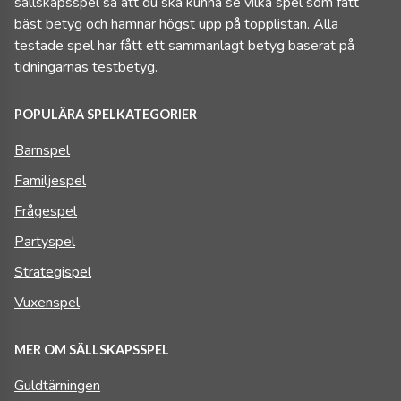
sällskapsspel så att du ska kunna se vilka spel som fått
bäst betyg och hamnar högst upp på topplistan. Alla
testade spel har fått ett sammanlagt betyg baserat på
tidningarnas testbetyg.
POPULÄRA SPELKATEGORIER
Barnspel
Familjespel
Frågespel
Partyspel
Strategispel
Vuxenspel
MER OM SÄLLSKAPSSPEL
Guldtärningen