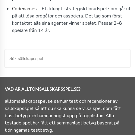
Codenames
– Ett klurigt, strategiskt brädspel som går ut
på att lösa ordgåtor och associera. Det lag som först
kontaktat alla sina agenter vinner spelet. Passar 2–8
spelare från 14 år.
VAD ÄR ALLTOMSALLSKAPSSPEL.SE?
alltomsallskapsspel.se samlar test och recensioner av
sällskapsspel så att du ska kunna se vilka spel som fått
bäst betyg och hamnar högst upp på topplistan. Alla
testade spel har fått ett sammanlagt betyg baserat på
tidningarnas testbetyg.