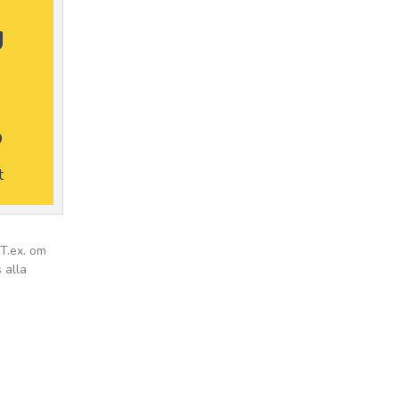
g
2
t
 T.ex. om
 alla