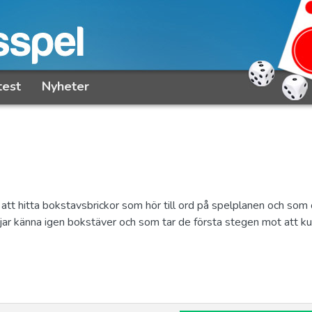
test
Nyheter
 att hitta bokstavsbrickor som hör till ord på spelplanen och som
rjar känna igen bokstäver och som tar de första stegen mot att ku