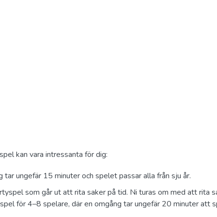
spel kan vara intressanta för dig:
tar ungefär 15 minuter och spelet passar alla från sju år.
rtyspel som går ut att rita saker på tid. Ni turas om med att rita 
t spel för 4–8 spelare, där en omgång tar ungefär 20 minuter att s