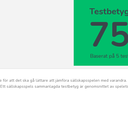
Testbety
7
Baserat på 5 tes
e för att det ska gå lättare att jämföra sällskapsspelen med varandra.
%). Ett sällskapsspels sammanlagda testbetyg är genomsnittet av spelets