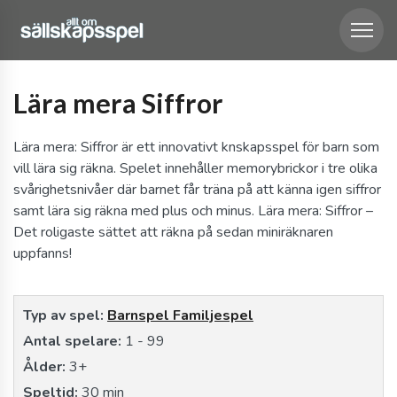
Lära mera Siffror
Lära mera: Siffror är ett innovativt knskapsspel för barn som
vill lära sig räkna. Spelet innehåller memorybrickor i tre olika
svårighetsnivåer där barnet får träna på att känna igen siffror
samt lära sig räkna med plus och minus. Lära mera: Siffror –
Det roligaste sättet att räkna på sedan miniräknaren
uppfanns!
Typ av spel:
Barnspel
Familjespel
Antal spelare:
1 - 99
Ålder:
3+
Speltid:
30 min