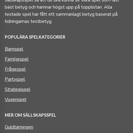
bäst betyg och hamnar högst upp på topplistan. Alla
testade spel har fått ett sammanlagt betyg baserat på
tidningarnas testbetyg.
POPULÄRA SPELKATEGORIER
Barnspel
Familjespel
Frågespel
Partyspel
Strategispel
Vuxenspel
MER OM SÄLLSKAPSSPEL
Guldtärningen