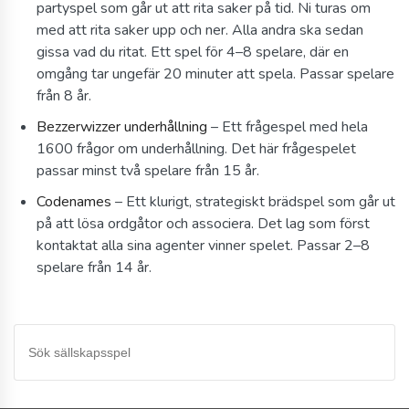
partyspel som går ut att rita saker på tid. Ni turas om
med att rita saker upp och ner. Alla andra ska sedan
gissa vad du ritat. Ett spel för 4–8 spelare, där en
omgång tar ungefär 20 minuter att spela. Passar spelare
från 8 år.
Bezzerwizzer underhållning
– Ett frågespel med hela
1600 frågor om underhållning. Det här frågespelet
passar minst två spelare från 15 år.
Codenames
– Ett klurigt, strategiskt brädspel som går ut
på att lösa ordgåtor och associera. Det lag som först
kontaktat alla sina agenter vinner spelet. Passar 2–8
spelare från 14 år.