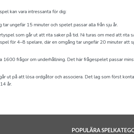
spel kan vara intressanta för dig:
tar ungefär 15 minuter och spelet passar alla från sju år.
rtyspel som går ut att rita saker på tid. Ni turas om med att rita 
t spel för 4–8 spelare, där en omgång tar ungefär 20 minuter att s
a 1600 frågor om underhållning. Det här frågespelet passar mins
går ut på att lösa ordgåtor och associera. Det lag som först konta
14 år.
POPULÄRA SPELKATEGO