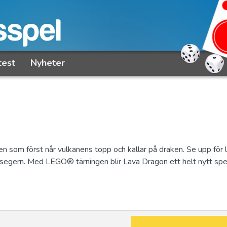
test
Nyheter
den som först når vulkanens topp och kallar på draken. Se upp för 
 segern. Med LEGO® tärningen blir Lava Dragon ett helt nytt spe