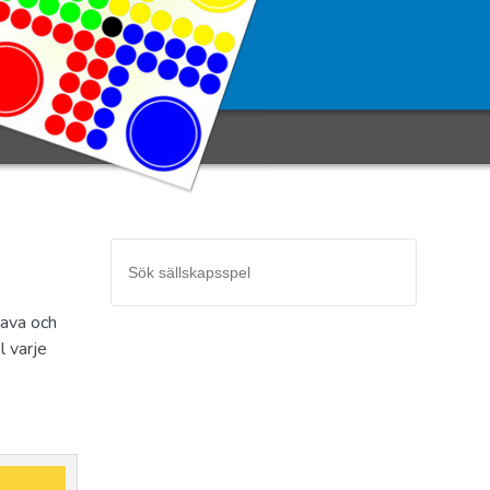
lava och
l varje