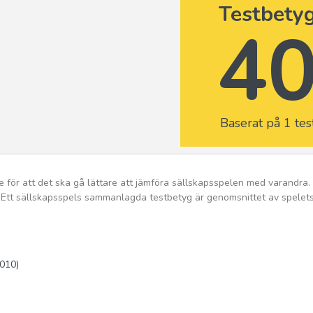
Testbety
4
Baserat på 1 tes
e för att det ska gå lättare att jämföra sällskapsspelen med varandra.
%). Ett sällskapsspels sammanlagda testbetyg är genomsnittet av spelets
2010)