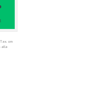
4
t
 T.ex. om
 alla