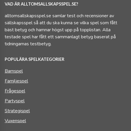
VAD ÄR ALLTOMSALLSKAPSSPEL.SE?
alltomsallskapsspel.se samlar test och recensioner av
sällskapsspel så att du ska kunna se vilka spel som fått
bäst betyg och hamnar högst upp på topplistan. Alla
testade spel har fått ett sammanlagt betyg baserat på
tidningarnas testbetyg.
POPULÄRA SPELKATEGORIER
Barnspel
Familjespel
Frågespel
Partyspel
Strategispel
Vuxenspel