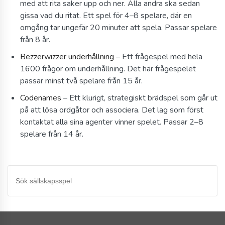
med att rita saker upp och ner. Alla andra ska sedan
gissa vad du ritat. Ett spel för 4–8 spelare, där en
omgång tar ungefär 20 minuter att spela. Passar spelare
från 8 år.
Bezzerwizzer underhållning
– Ett frågespel med hela
1600 frågor om underhållning. Det här frågespelet
passar minst två spelare från 15 år.
Codenames
– Ett klurigt, strategiskt brädspel som går ut
på att lösa ordgåtor och associera. Det lag som först
kontaktat alla sina agenter vinner spelet. Passar 2–8
spelare från 14 år.