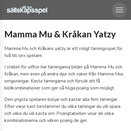
Mamma Mu & Kråkan Yatzy
Mamma Mu och Kråkans yatzy är ett roligt tärningsspel för
två till sex spelare.
I stället för siffror har tärningarna bilder på Mamma Mu och
Kråkan, men även på andra djur och saker från Mamma Mus
omgivningar. Kasta tärningarna och försök att få
bildkombinationer som ger så höga poäng som möjligt.
Den yngsta spelaren börjar och kastar alla fem tärningar.
Efter varje kast bestämmer du vilka tärningar du vill spara
och vilka du vill kasta om. Poängtabellen visar de olika
kombinationerna och vilken poäng de ger.