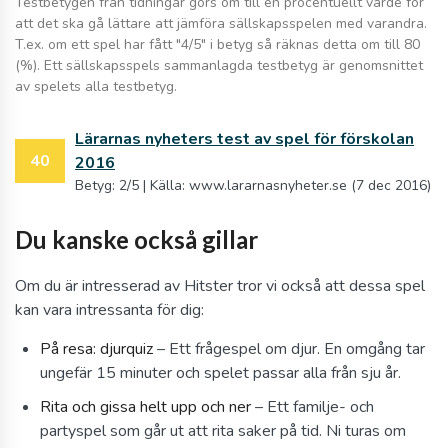
Testbetygen från tidningar görs om till en procentuellt värde för
att det ska gå lättare att jämföra sällskapsspelen med varandra.
T.ex. om ett spel har fått "4/5" i betyg så räknas detta om till 80
(%). Ett sällskapsspels sammanlagda testbetyg är genomsnittet
av spelets alla testbetyg.
Lärarnas nyheters test av spel för förskolan
40
2016
Betyg: 2/5 | Källa: www.lararnasnyheter.se (7 dec 2016)
Du kanske också gillar
Om du är intresserad av Hitster tror vi också att dessa spel
kan vara intressanta för dig:
På resa: djurquiz
– Ett frågespel om djur. En omgång tar
ungefär 15 minuter och spelet passar alla från sju år.
Rita och gissa helt upp och ner
– Ett familje- och
partyspel som går ut att rita saker på tid. Ni turas om