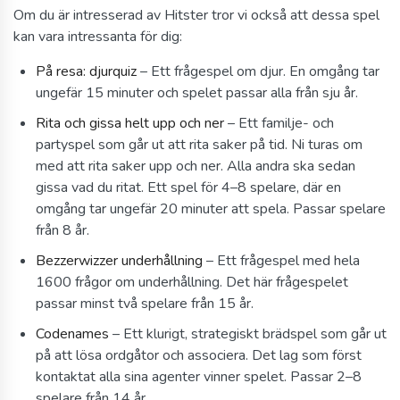
Om du är intresserad av Hitster tror vi också att dessa spel
kan vara intressanta för dig:
På resa: djurquiz
– Ett frågespel om djur. En omgång tar
ungefär 15 minuter och spelet passar alla från sju år.
Rita och gissa helt upp och ner
– Ett familje- och
partyspel som går ut att rita saker på tid. Ni turas om
med att rita saker upp och ner. Alla andra ska sedan
gissa vad du ritat. Ett spel för 4–8 spelare, där en
omgång tar ungefär 20 minuter att spela. Passar spelare
från 8 år.
Bezzerwizzer underhållning
– Ett frågespel med hela
1600 frågor om underhållning. Det här frågespelet
passar minst två spelare från 15 år.
Codenames
– Ett klurigt, strategiskt brädspel som går ut
på att lösa ordgåtor och associera. Det lag som först
kontaktat alla sina agenter vinner spelet. Passar 2–8
spelare från 14 år.