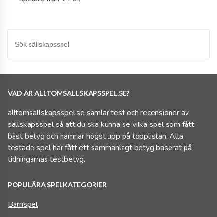
VAD ÄR ALLTOMSALLSKAPSSPEL.SE?
alltomsallskapsspel.se samlar test och recensioner av
sällskapsspel så att du ska kunna se vilka spel som fått
bäst betyg och hamnar högst upp på topplistan. Alla
testade spel har fått ett sammanlagt betyg baserat på
tidningarnas testbetyg.
POPULÄRA SPELKATEGORIER
Barnspel