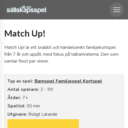
Match Up!
Match Up! är ett snabbt och händelserikt familjekortspel
från 7 år och uppåt, med fokus på talkamraterna. Den som
samlar flest par vinner.
Typ av spel:
Barnspel
Familjespel
Kortspel
Antal spelare:
2 - 99
Ålder:
7+
Speltid:
30 min
Utgivare:
Roligt Lärande