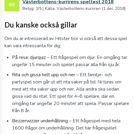
Västerbottens-kurrirens speltest 2018
60
Betyg: 3/5 | Källa: Västerbottens-kurriren (1 dec 2018)
Du kanske också gillar
Om du är intresserad av Hitster tror vi också att dessa spel
kan vara intressanta för dig:
På resa: djurquiz
– Ett frågespel om djur. En omgång tar
ungefär 15 minuter och spelet passar alla från sju år.
Rita och gissa helt upp och ner
– Ett familje- och
partyspel som går ut att rita saker på tid. Ni turas om
med att rita saker upp och ner. Alla andra ska sedan
gissa vad du ritat. Ett spel för 4–8 spelare, där en
omgång tar ungefär 20 minuter att spela. Passar spelare
från 8 år.
Bezzerwizzer underhållning
– Ett frågespel med hela
1600 frågor om underhållning. Det här frågespelet