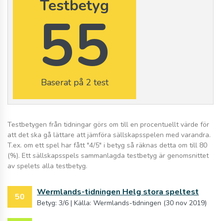
Testbetyg
55
Baserat på 2 test
Testbetygen från tidningar görs om till en procentuellt värde för
att det ska gå lättare att jämföra sällskapsspelen med varandra.
T.ex. om ett spel har fått "4/5" i betyg så räknas detta om till 80
(%). Ett sällskapsspels sammanlagda testbetyg är genomsnittet
av spelets alla testbetyg.
Wermlands-tidningen Helg stora speltest
50
Betyg: 3/6 | Källa: Wermlands-tidningen (30 nov 2019)