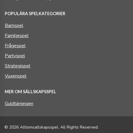
POPULÄRA SPELKATEGORIER
Barnspel
Familjespel
Frågespel
Partyspel
Strategispel
Vuxenspel
MER OM SÄLLSKAPSSPEL
Guldtärningen
© 2026 Alltomsallskapsspel. All Rights Reserved.